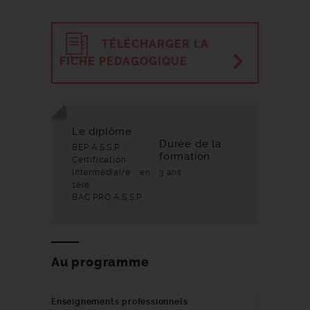
TÉLÉCHARGER LA
FICHE PÉDAGOGIQUE
Le diplôme
Durée de la
BEP A.S.S.P.
formation
Certification
intermédiaire en
3 ans
1ère
BAC PRO A.S.S.P.
Au programme
Enseignements professionnels