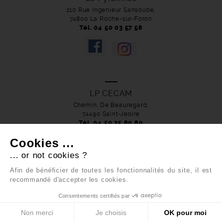
210 Rue Ingenieur Sansoube,
74800 La Roche-sur-Foron
Tél. 04 50 03 57 58
LP CECAM
Chemin. De Beauregard,
74490 Saint-Jeoire
Tél. 04 50 35 80 80
Cookies ...
... or not cookies ?
Afin de bénéficier de toutes les fonctionnalités du site, il est
recommandé d'accepter les cookies.
Cliquez-ici pour modifier vos préférences en matière de cookies
Consentements certifiés par
Mentions légales
-
Contact
-
APEL écoles
-
APEL
Non merci
Je choisis
OK pour moi
collège & lycées
-
OGEC
- Réalisé par
Boondooa