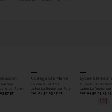
rvice et au service de cette belle institution
 Buisson
Collège Ste Marie
Lycée Ste Famil
 Pasteur,
40 Rue du Paradis,
261 Avenue des Voir
oche-sur-Foron
74800 La Roche-sur-Foron
74800 La Roche-sur
 03 57 57
Tél. 04 50 03 17 17
Tél. 04 50 03 19 19