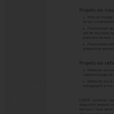
Projets en cou
Prise en charge 
en soi, l’orientati
Financement de 
par de nouvelles ap
premiers secours…)
Financement pou
préparation entreti
Projets en réf
Réflexion sur l’
l’apprentissage de l
Réflexion sur le
orthographe à nos é
L’ESCR souhaite ré
dispositifs rendant n
parcours. Vous remerc