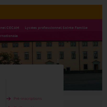
nnel CECAM
Lycées professionnel Sainte Famille
rnationale
Pré-inscriptions