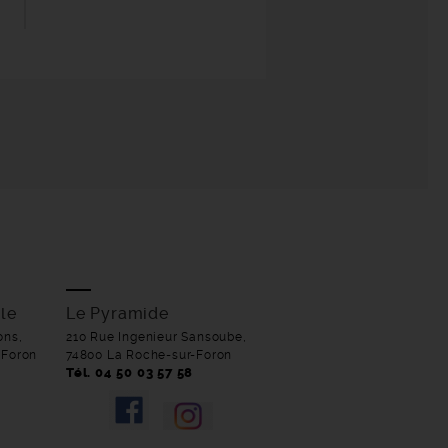
le
Le Pyramide
ons,
210 Rue Ingenieur Sansoube,
-Foron
74800 La Roche-sur-Foron
Tél. 04 50 03 57 58