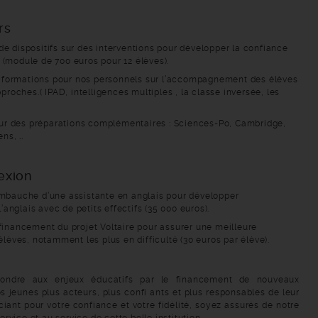
rs
de dispositifs sur des interventions pour développer la confiance
on (module de 700 euros pour 12 élèves).
formations pour nos personnels sur l’accompagnement des élèves
proches.( IPAD, intelligences multiples , la classe inversée, les
.
r des préparations complémentaires : Sciences-Po, Cambridge,
ens, …
lexion
embauche d’une assistante en anglais pour développer
’anglais avec de petits effectifs (35 000 euros).
 financement du projet Voltaire pour assurer une meilleure
lèves, notamment les plus en difficulté (30 euros par élève).
pondre aux enjeux éducatifs par le financement de nouveaux
os jeunes plus acteurs, plus confi ants et plus responsables de leur
iant pour votre confiance et votre fidélité, soyez assurés de notre