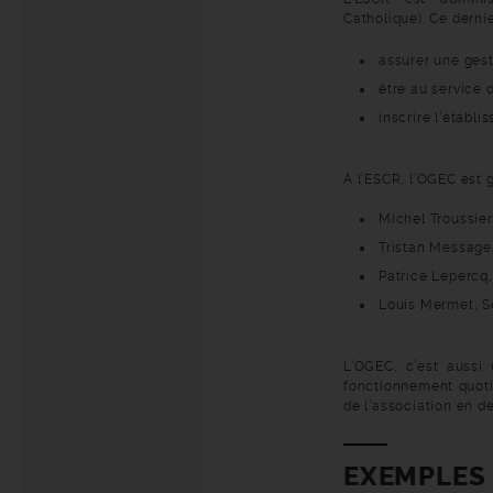
Catholique).
Ce dernie
assurer une gest
être au service 
inscrire l’établi
À l’ESCR, l’OGEC est 
Michel Troussier
Tristan Messager
Patrice Lepercq,
Louis Mermet, Se
L’OGEC, c’est aussi
fonctionnement quoti
de l’association en d
EXEMPLES 