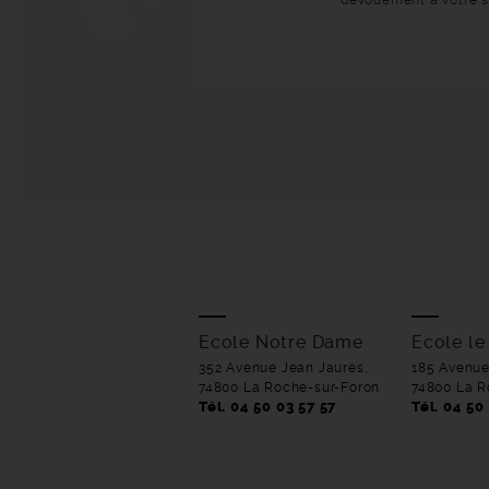
dévouement à votre se
Ecole Notre Dame
Ecole le
352 Avenue Jean Jaurès,
185 Avenue
74800 La Roche-sur-Foron
74800 La R
Tél. 04 50 03 57 57
Tél. 04 50