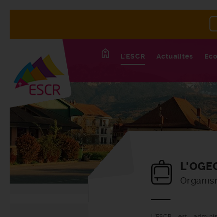
L'ESCR
Actualités
Eco
L'OGE
Organis
L’ESCR est admini