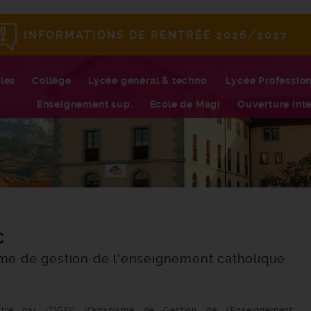
INFORMATIONS DE RENTRÉE 2026/2027
les
Collège
Lycée général & techno.
Lycée Professio
Enseignement sup.
Ecole de Magi
Ouverture inte
C
me de gestion de l'enseignement catholique
stré par l’OGEC (Organisme de Gestion de l’Enseignement