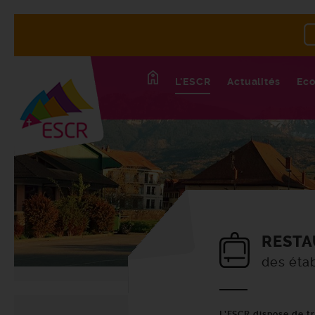
L'ESCR
Actualités
Eco
RESTA
des éta
L’ESCR dispose de tro