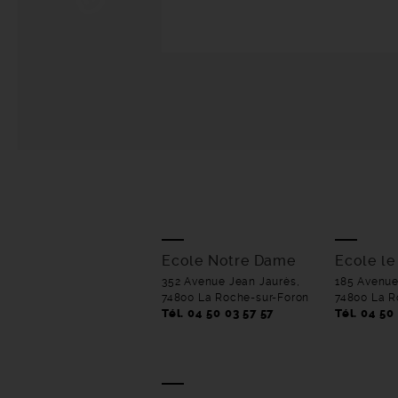
Ecole Notre Dame
Ecole le
352 Avenue Jean Jaurès,
185 Avenue
74800 La Roche-sur-Foron
74800 La R
Tél. 04 50 03 57 57
Tél. 04 50