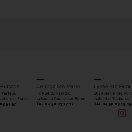
 Buisson
Collège Ste Marie
Lycée Ste Famil
 Pasteur,
40 Rue du Paradis,
261 Avenue des Voir
oche-sur-Foron
74800 La Roche-sur-Foron
74800 La Roche-sur
 03 57 57
Tél. 04 50 03 17 17
Tél. 04 50 03 19 19