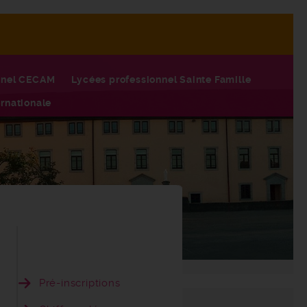
nnel CECAM
Lycées professionnel Sainte Famille
rnationale
Pré-inscriptions