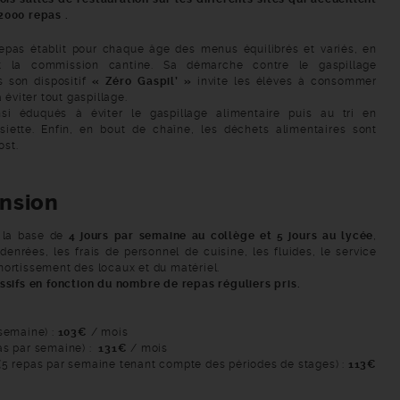
2000 repas
.
repas établit pour chaque âge des menus équilibrés et variés, en
t la commission cantine. Sa démarche contre le gaspillage
s son dispositif
« Zéro Gaspil’ »
invite les élèves à consommer
à éviter tout gaspillage.
si éduqués à éviter le gaspillage alimentaire puis au tri en
siette. Enfin, en bout de chaîne, les déchets alimentaires sont
ost.
ension
r la base de
4 jours par semaine au collège et 5 jours au lycée
,
denrées, les frais de personnel de cuisine, les fluides, le service
mortissement des locaux et du matériel.
ssifs en fonction du nombre de repas réguliers pris.
semaine) :
103€
/ mois
as par semaine) :
131€
/ mois
(5 repas par semaine tenant compte des périodes de stages) :
113€