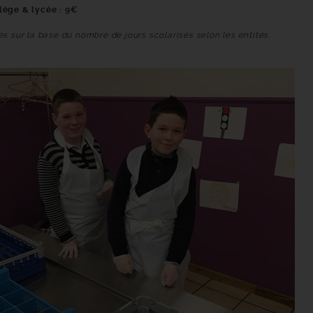
llège & lycée : 9€
és sur la base du nombre de jours scolarisés selon les entités.