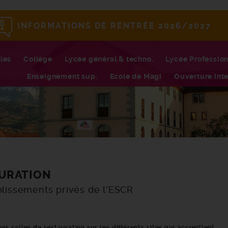
INFORMATIONS DE RENTRÉE 2026/2027
les
Collège
Lycée général & techno.
Lycée Professio
Enseignement sup.
Ecole de Magi
Ouverture inte
URATION
blissements privés de l'ESCR
is salles de restauration sur les différents sites qui accueillent