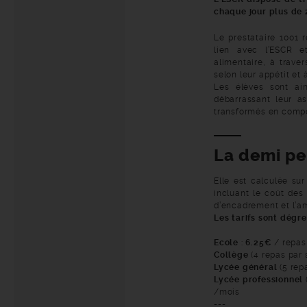
chaque jour plus de
Le prestataire 1001 
lien avec l’ESCR e
alimentaire, à traver
selon leur appétit et 
Les élèves sont ain
débarrassant leur as
transformés en comp
La demi p
Elle est calculée su
incluant le coût des 
d’encadrement et l’a
Les tarifs sont dégre
Ecole
:
6.25€
/ repas
Collège
(4 repas par 
Lycée général
(5 rep
Lycée professionnel
/mois
---