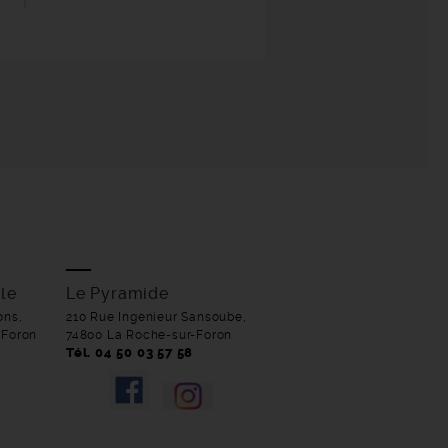
le
Le Pyramide
ons,
210 Rue Ingenieur Sansoube,
-Foron
74800 La Roche-sur-Foron
Tél. 04 50 03 57 58